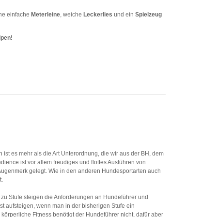
ine einfache
Meterleine
, weiche
Leckerlies
und ein
Spielzeug
lpen!
ist es mehr als die Art Unterordnung, die wir aus der BH, dem
ence ist vor allem freudiges und flottes Ausführen von
Augenmerk gelegt. Wie in den anderen Hundesportarten auch
t.
fe zu Stufe steigen die Anforderungen an Hundeführer und
st aufsteigen, wenn man in der bisherigen Stufe ein
 körperliche Fitness benötigt der Hundeführer nicht, dafür aber