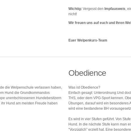
Wichtig:
Vergesst den
Impfausweis
, e
nicht!
Wir freuen uns auf euch und Ihren We
Euer Welpenkurs-Team
Obedience
rade die Welpenschule verlassen haben,
Was ist Obedience?
ihrem Hund die Grundkommandos
Einfach gesagt: Unterordnung.Und doch 
ruppe unentschlossenen Hundebesitzern
THS, oder dem VPG-Sport kennen. Obedi
und ihr Hund am meisten Freude haben
Übungen, darauf wird ein besonderes 
wird eine bestandene BH vorausgesetz
Es wird in vier Stufen geführt. Von Stu
Hund. In die nächste Stufe kann man er
“Vorzüglich” erzielt hat. Eine besondere