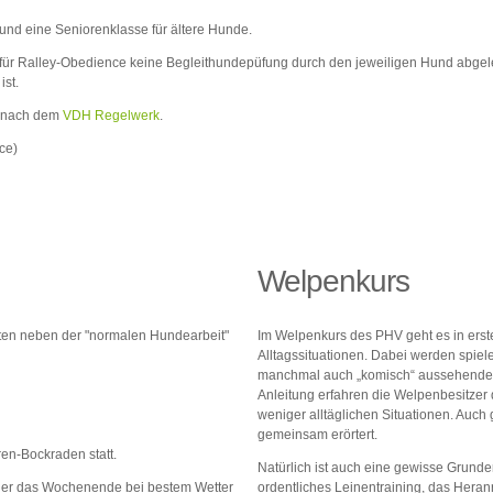
und eine Seniorenklasse für ältere Hunde.
ür Ralley-Obedience keine Begleithundepüfung durch den jeweiligen Hund abgeleg
ist.
t nach dem
VDH Regelwerk
.
ce)
Welpenkurs
itäten neben der "normalen Hundearbeit"
Im Welpenkurs des PHV geht es in erste
Alltagssituationen. Dabei werden spie
manchmal auch „komisch“ aussehende M
Anleitung erfahren die Welpenbesitzer 
weniger alltäglichen Situationen. Auc
gemeinsam erörtert.
en-Bockraden statt.
Natürlich ist auch eine gewisse Grund
uer das Wochenende bei bestem Wetter
ordentliches Leinentraining, das Heran