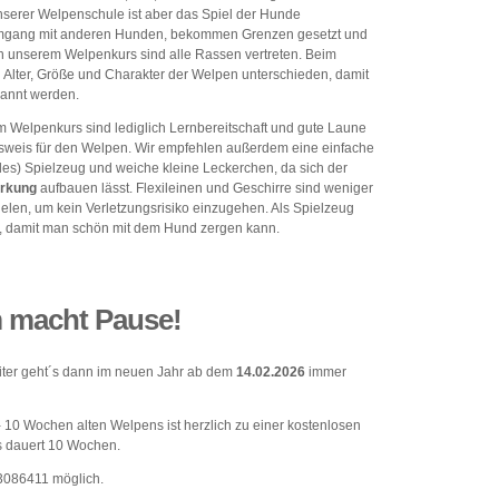
nserer Welpenschule ist aber das Spiel der Hunde
 Umgang mit anderen Hunden, bekommen Grenzen gesetzt und
In unserem Welpenkurs sind alle Rassen vertreten. Beim
 Alter, Größe und Charakter der Welpen unterschieden, damit
rannt werden.
m Welpenkurs sind lediglich Lernbereitschaft und gute Laune
ausweis für den Welpen. Wir empfehlen außerdem eine einfache
ndes) Spielzeug und weiche kleine Leckerchen, da sich der
ärkung
aufbauen lässt. Flexileinen und Geschirre sind weniger
ielen, um kein Verletzungsrisiko einzugehen. Als Spielzeug
., damit man schön mit dem Hund zergen kann.
 macht Pause!
iter geht´s dann im neuen Jahr ab dem
14.02.2026
immer
- 10 Wochen alten Welpens ist herzlich zu einer kostenlosen
s dauert 10 Wochen.
3086411 möglich.