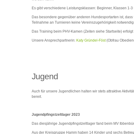
Es gibt verschiedene Leistungsklassen: Beginner, Klassen 1-3 
Das besondere gegenüber anderen Hundesportarten ist, dass f
Teilnahme an Turnieren keine Vereinszugehörigkeit notwendig 
Das Training beim PHV-Kamen (Zeiten siehe Startseite) erfolg
Unsere Ansprechpartnerin:
Katy Gründel-Föst
(Obfrau Obedien
Jugend
Auch für unsere Jugendlichen halten wir stets attraktive Aktiv
bereit.
Jugendpfingstzeltlager 2023
Das diesjährige Jugendpfingstzeltlager fand beim MV Ibbenbür
Aus der Kreisgruppe Hamm haben 14 Kinder und sechs Betre