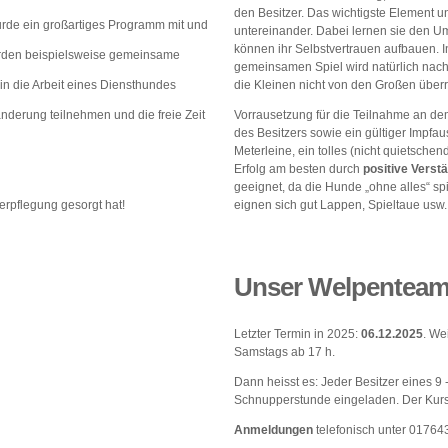
den Besitzer. Das wichtigste Element u
rde ein großartiges Programm mit und
untereinander. Dabei lernen sie den
können ihr Selbstvertrauen aufbauen. 
urden beispielsweise gemeinsame
gemeinsamen Spiel wird natürlich nach
in die Arbeit eines Diensthundes
die Kleinen nicht von den Großen über
derung teilnehmen und die freie Zeit
Vorrausetzung für die Teilnahme an de
des Besitzers sowie ein gültiger Impf
Meterleine, ein tolles (nicht quietsche
Erfolg am besten durch
positive Verst
geeignet, da die Hunde „ohne alles“ sp
erpflegung gesorgt hat!
eignen sich gut Lappen, Spieltaue usw
Unser Welpenteam
Letzter Termin in 2025:
06.12.2025
. We
Samstags ab 17 h.
Dann heisst es: Jeder Besitzer eines 9 
Schnupperstunde eingeladen. Der Kur
Anmeldungen
telefonisch unter 01764