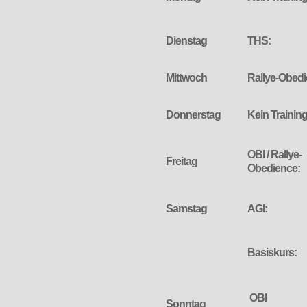
Dienstag
THS:
Mittwoch
Rallye-Obed
Donnerstag
Kein Trainin
OBI / Rallye-
Freitag
Obedience:
Samstag
AGI:
Basiskurs:
OBI
Sonntag