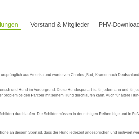
ilungen
Vorstand & Mitglieder
PHV-Downloa
mmt ursprünglich aus Amerika und wurde von Charles „Bud„ Kramer nach Deutschlan
ensch und Hund im Vordergrund. Diese Hundesportart ist für jedermann und für je
r problemlos den Parcour mit seinem Hund durchlaufen kann. Auch für ältere Hund
hilder) durchlaufen. Die Schilder müssen in der richtigen Reihenfolge und in Fu
chöne an diesem Sport ist, dass der Hund jederzeit angesprochen und motiviert wer