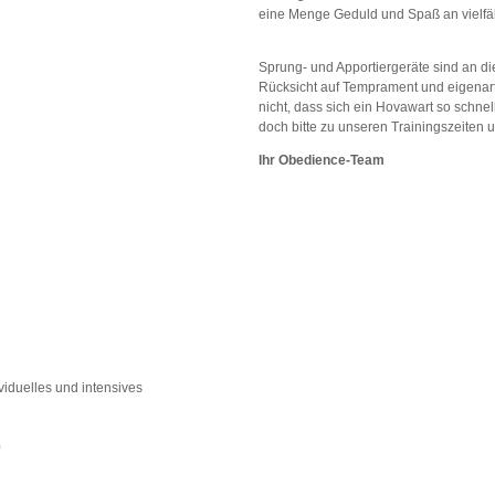
eine Menge Geduld und Spaß an vielfäl
Sprung- und Apportiergeräte sind an d
Rücksicht auf Temprament und eigenart
nicht, dass sich ein Hovawart so schne
doch bitte zu unseren Trainingszeiten 
Ihr Obedience-Team
viduelles und intensives
0