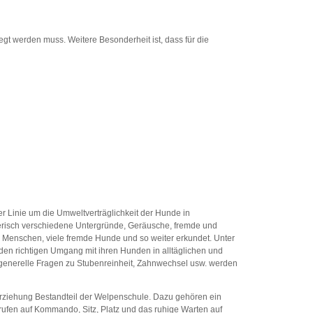
t werden muss. Weitere Besonderheit ist, dass für die
r Linie um die Umweltverträglichkeit der Hunde in
lerisch verschiedene Untergründe, Geräusche, fremde und
enschen, viele fremde Hunde und so weiter erkundet. Unter
den richtigen Umgang mit ihren Hunden in alltäglichen und
h generelle Fragen zu Stubenreinheit, Zahnwechsel usw. werden
erziehung Bestandteil der Welpenschule. Dazu gehören ein
rufen auf Kommando, Sitz, Platz und das ruhige Warten auf